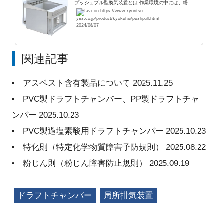
プッシュプル型換気装置とは 作業環境の中には、粉塵、ガス、悪臭、蒸気、高熱等、種々雑多な有害物質が存在しています。 これら有害要因による悪影響を除去し、作業環境の改善を実施する上で局所排気は欠くことのできない非常に有効な手段といえます。 プ
https://www.kyoritsu-
yes.co.jp/product/kyokuhai/pushpull.html
2024/08/07
関連記事
アスベスト含有製品について
2025.11.25
PVC製ドラフトチャンバー、PP製ドラフトチャ
ンバー
2025.10.23
PVC製過塩素酸用ドラフトチャンバー
2025.10.23
特化則（特定化学物質障害予防規則）
2025.08.22
粉じん則（粉じん障害防止規則）
2025.09.19
ドラフトチャンバー
局所排気装置