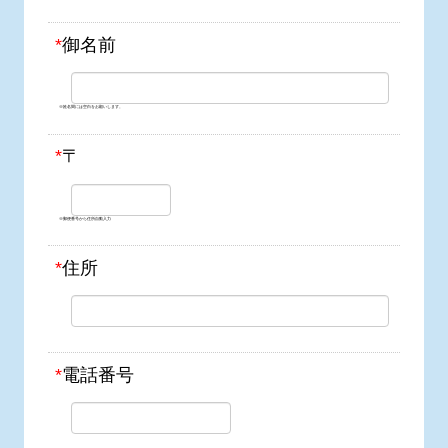
*
御名前
※姓名間には空白をお願いします。
*
〒
※郵便番号から住所自動入力
*
住所
*
電話番号