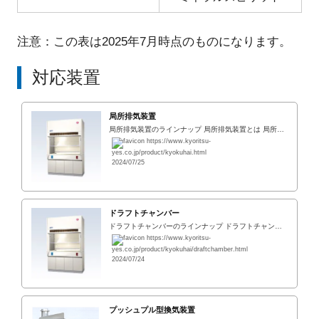
注意：この表は2025年7月時点のものになります。
対応装置
局所排気装置
局所排気装置のラインナップ 局所排気装置とは 局所排気装置とは研究実験室や工場で発生する有機溶剤や粉じん等の有害物質を含む空気が作業場全体へ拡散する前に、その空気を高濃度の状態で局所的に集め屋外へ排出する装置になります。 作業場の一か所で部
https://www.kyoritsu-
yes.co.jp/product/kyokuhai.html
2024/07/25
ドラフトチャンバー
ドラフトチャンバーのラインナップ ドラフトチャンバーとは ドラフトチャンバー(ヒュームフード)とは、化学実験・研究室内で発生する危険物質を含む有害ガスや蒸気、粉塵などを室内に分散しないように発生源で捕捉する囲い式の化学実験・研究室用局所排気
https://www.kyoritsu-
yes.co.jp/product/kyokuhai/draftchamber.html
2024/07/24
プッシュプル型換気装置