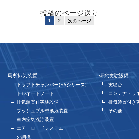
投稿のページ送り
1
2
次のページ
局所排気装置
研究実験設備
ドラフトチャンバー(SAシリーズ)
実験台
トルネードフード
コンテナ・ラ
排気装置付実験設備
排気装置付き
プッシュプル型換気装置
その他
室内空気洗浄装置
エアーロードシステム
外調機