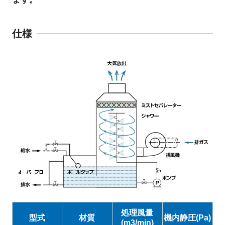
仕様
処理風量
型式
材質
機内静圧(Pa)
(m3/min)