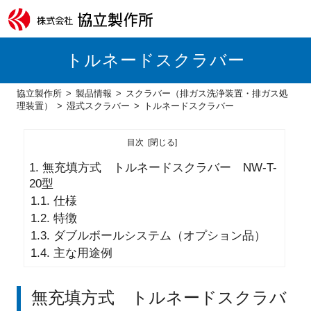
トルネードスクラバー
協立製作所
製品情報
スクラバー（排ガス洗浄装置・排ガス処
理装置）
湿式スクラバー
トルネードスクラバー
目次
1.
無充填方式 トルネード
スクラバー
NW-T-
20型
1.1.
仕様
1.2.
特徴
1.3.
ダブルボールシステム（オプション品）
1.4.
主な用途例
無充填方式 トルネード
スクラバ