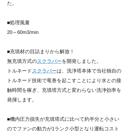
た。
■処理風量
20～60m3/min
■充填材の目詰まりから解放！
無充填方式の
スクラバー
を開発しました。
トルネード
スクラバー
は、洗浄塔本体で
当社独自の
トルネード技術で竜巻を起こすことにより水との接
触時間を稼ぎ、充填塔方式と変わらない洗浄効率を
発揮します。
■機内圧力損失が充填塔式に比べて約半分と小さい
のでファンの動力が1ランク小型となり運転コスト