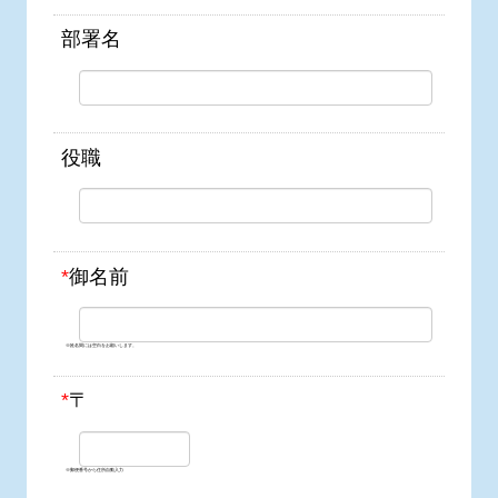
部署名
役職
*
御名前
※姓名間には空白をお願いします。
*
〒
※郵便番号から住所自動入力