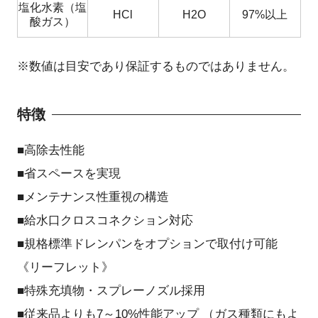
塩化水素（塩
HCl
H2O
97%以上
酸ガス）
※数値は目安であり保証するものではありません。
特徴
■高除去性能
■省スペースを実現
■メンテナンス性重視の構造
■給水口クロスコネクション対応
■規格標準ドレンパンをオプションで取付け可能
《リーフレット》
■特殊充填物・スプレーノズル採用
■従来品よりも7～10%性能アップ （ガス種類にもよ