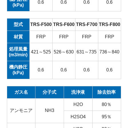
0.6
0.6
0.6
0.6
(kPa)
型式
TRS-F500
TRS-F600
TRS-F700
TRS-F800
材質
FRP
FRP
FRP
FRP
処理風量
421～525
526～630
631～735
736～840
(m3/min)
機内静圧
0.6
0.6
0.6
0.6
(kPa)
ガス名
分子式
洗浄液
除去効率
H2O
80％
アンモニア
NH3
H2SO4
95％