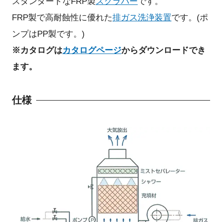
スタンダードなFRP製
スクラバー
です。
FRP製で高耐蝕性に優れた
排ガス洗浄装置
です。(ポ
ンプはPP製です。)
※カタログは
カタログページ
からダウンロードでき
ます。
仕様