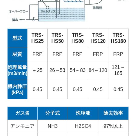
TRS-
TRS-
TRS-
TRS-
TRS-
型式
HS25
HS50
HS80
HS120
HS160
材質
FRP
FRP
FRP
FRP
FRP
処理風量
121～
～25
26～53
54～83
84～120
(m3/min)
165
機内静圧
0.45
0.45
0.45
0.45
0.45
(kPa)
ガス名
分子式
洗浄液
除去効率
アンモニア
NH3
H2SO4
97%以上