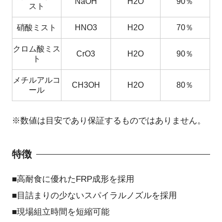
NaOH
H2O
90％
スト
硝酸ミスト
HNO3
H2O
70％
クロム酸ミス
CrO3
H2O
90％
ト
メチルアルコ
CH3OH
H2O
80％
ール
※数値は目安であり保証するものではありません。
特徴
■高耐食に優れたFRP成形を採用
■目詰まりの少ないスパイラルノズルを採用
■現場組立時間を短縮可能