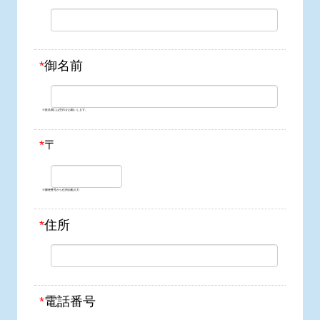
*
御名前
※姓名間には空白をお願いします。
*
〒
※郵便番号から住所自動入力
*
住所
*
電話番号