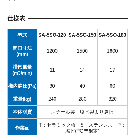
仕様表
型式
SA-5SO-120
SA-5SO-150
SA-5SO-180
間口寸法
1200
1500
1800
(mm)
排気風量
11
14
17
(m3/min)
機内静圧(Pa)
30
40
60
重量(kg)
240
280
320
本体材質
スチール製 塩ビ製より選択
T：セラミック板 S：ステンレス P：
作業面
塩ビ(PO型限定)